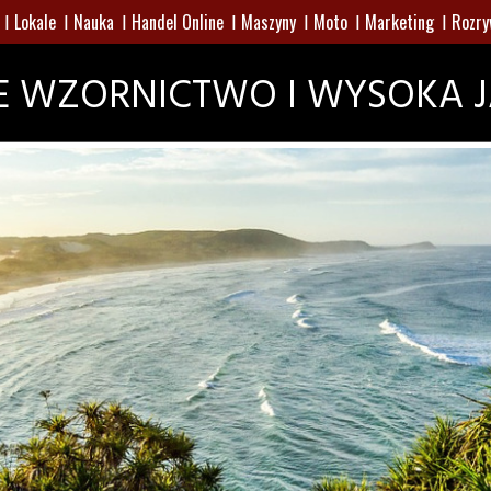
Lokale
Nauka
Handel Online
Maszyny
Moto
Marketing
Rozry
E WZORNICTWO I WYSOKA 