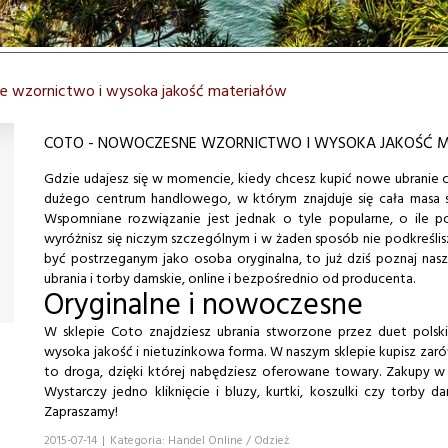
e wzornictwo i wysoka jakość materiałów
COTO - NOWOCZESNE WZORNICTWO I WYSOKA JAKOŚĆ 
Gdzie udajesz się w momencie, kiedy chcesz kupić nowe ubranie c
dużego centrum handlowego, w którym znajduje się cała masa s
Wspomniane rozwiązanie jest jednak o tyle popularne, o ile po 
wyróżnisz się niczym szczególnym i w żaden sposób nie podkreślisz
być postrzeganym jako osoba oryginalna, to już dziś poznaj na
ubrania i torby damskie, online i bezpośrednio od producenta.
Oryginalne i nowoczesne
W sklepie Coto znajdziesz ubrania stworzone przez duet polsk
wysoka jakość i nietuzinkowa forma. W naszym sklepie kupisz zarówn
to droga, dzięki której nabędziesz oferowane towary. Zakupy w 
Wystarczy jedno kliknięcie i bluzy, kurtki, koszulki czy torb
Zapraszamy!
2015-07-14
|
Kategoria: Handel Online / Odzież