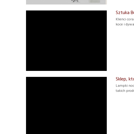
Sztuka B
Klienci cor
koce i dywa
Sklep, k
Lampki noc
takich prod