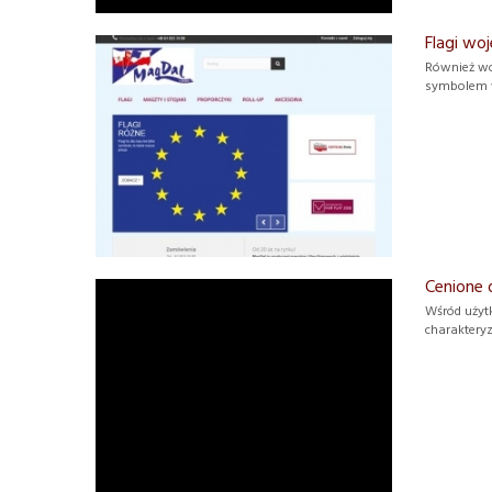
Flagi wo
Również wo
symbolem wł
Cenione d
Wśród użyt
charakteryz