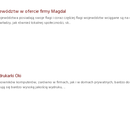
jewództw w ofercie firmy Magdal
jewództwa posiadają swoje flagi i coraz częściej flagi województw wciągane są n
adzy, jak również lokalnej społeczności, sk...
rukarki Oki
kowników komputerów, zarówno w firmach, jak i w domach prywatnych, bardzo dobrą
ują się bardzo wysoką jakością wydruku, ...