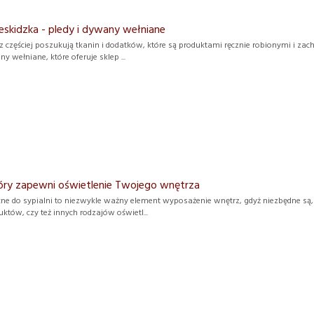
eskidzka - pledy i dywany wełniane
az częściej poszukują tkanin i dodatków, które są produktami ręcznie robionymi i zach
ny wełniane, które oferuje sklep ...
tóry zapewni oświetlenie Twojego wnętrza
ne do sypialni to niezwykle ważny element wyposażenie wnętrz, gdyż niezbędne są, 
uktów, czy też innych rodzajów oświetl...