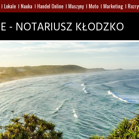
Lokale
Nauka
Handel Online
Maszyny
Moto
Marketing
Rozry
E - NOTARIUSZ KŁODZKO