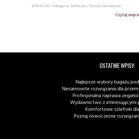
2015-07-24
|
Kategoria: Software / Strony Internetowe
Czytaj więce
OSTATNIE WPISY:
Najlepsze wybory bagażu po
Niesamowite rozwiązania dla przem
Profesjonalna naprawa zegark
Wydawnictwo z interesującymi p
Komfortowe szlafroki dla
Poznaj nowoczesne rozwiązani