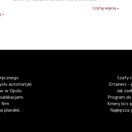
2015-07-13
|
Kategoria: Software / Strony Internetowe
Czytaj więcej »
j »
dręcznego
Szafy r
ysłu automatyki
Ertainers -
ów w Opolu
Jak zad
ublikacjami.
Program do
 firm
Kmery bcs i
a plandek.
Najlepsza 