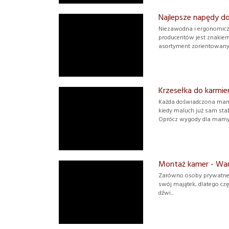
Najlepsze napędy d
Niezawodna i ergonomic
producentów jest znakiem
asortyment zorientowany 
Krzesełka do karmie
Każda doświadczona mama 
kiedy maluch już sam sta
Oprócz wygody dla mamy c
Montaż kamer - Wa
Zarówno osoby prywatne, j
swój majątek, dlatego czę
dźwi...