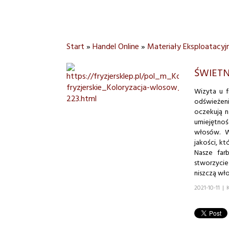
Start
»
Handel Online
»
Materiały Eksploatacyj
ŚWIETN
Wizyta u f
odświeżen
oczekują n
umiejętnoś
włosów. W 
jakości, k
Nasze far
stworzycie
niszczą wło
2021-10-11
|