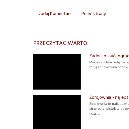
Dodaj Komentarz
Poleć stronę
PRZECZYTAĆ WARTO:
Zadbaj o swój ogród
Marzysz o tym, żeby Twój
mają zapewnioną odpowiedni
Zbrojownia - najleps
Zbrojownia to najlepszy 
strzelecka, pistolety gazo
noże, ...