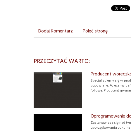
Dodaj Komentarz
Poleć stronę
PRZECZYTAĆ WARTO:
Producent woreczkó
Specjalizujemy się w pro
budowlane. Polecamy pań
foliowe. Producent gwarant
Oprogramowanie do
Zastanawiasz się nad tym
uporządkowania dokument