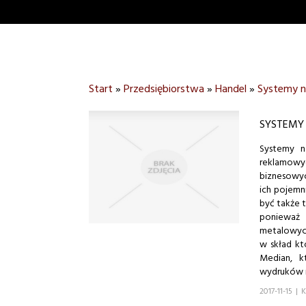
Start
»
Przedsiębiorstwa
»
Handel
»
Systemy n
SYSTEMY
Systemy n
reklamowy
biznesowyc
ich pojemn
być także 
ponieważ
metalowyc
w skład kt
Median, k
wydruków r
2017-11-15
|
K