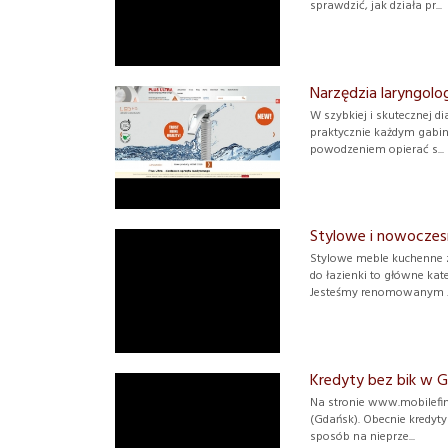
sprawdzić, jak działa pr...
Narzędzia laryngolo
W szybkiej i skutecznej
praktycznie każdym gabin
powodzeniem opierać s...
Stylowe i nowoczes
Stylowe meble kuchenne 
do łazienki to główne kat
Jesteśmy renomowanym ..
Kredyty bez bik w G
Na stronie www.mobilefin
(Gdańsk). Obecnie kredyty
sposób na nieprze...