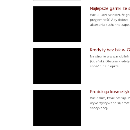
Najlepsze garnki ze s
Wielu ludzi twierdzi, że 
przyjemność. Aby dobrze 
akcesoria kuchenne zape..
Kredyty bez bik w G
Na stronie www.mobilefin
(Gdańsk). Obecnie kredyty
sposób na nieprze...
Produkcja kosmetykó
Wiele firm, które oferują
wykorzystywane są profes
spotykanej, ...