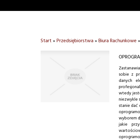
Start
»
Przedsiębiorstwa
»
Biura Rachunkowe
OPROGRA
Zastanawia
sobie z p
danych el
profesjon
wtedy jest
niezwykle 
stanie dać
oprogramo
wyborem dl
jakie prz
wartościow
oprogramow