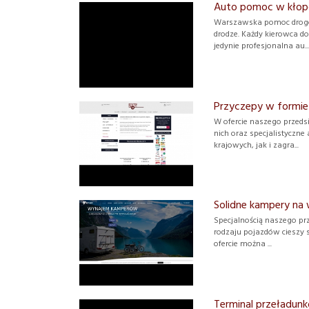
Auto pomoc w kłop
Warszawska pomoc drogow
drodze. Każdy kierowca do
jedynie profesjonalna au...
Przyczepy w formie
W ofercie naszego przeds
nich oraz specjalistyczn
krajowych, jak i zagra...
Solidne kampery na
Specjalnością naszego pr
rodzaju pojazdów cieszy s
ofercie można ...
Terminal przeładun