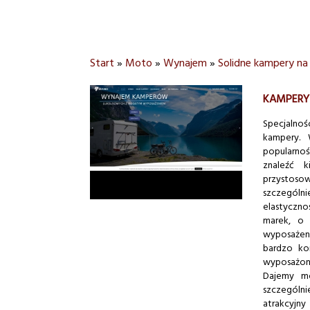
Start
»
Moto
»
Wynajem
»
Solidne kampery n
KAMPERY
Specjalnoś
kampery. 
popularno
znaleźć 
przystoso
szczególn
elastyczn
marek, o 
wyposażen
bardzo ko
wyposażona
Dajemy mo
szczególn
atrakcyjn