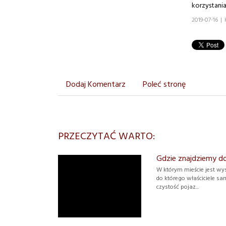
korzystania
2019-07-16
|
Dodaj Komentarz
Poleć stronę
PRZECZYTAĆ WARTO:
Gdzie znajdziemy d
W którym mieście jest wy
do którego właściciele s
czystość pojaz...