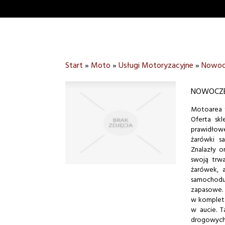
Start
»
Moto
»
Usługi Motoryzacyjne
»
Nowocz
NOWOCZE
Motoarea t
Oferta sk
prawidłow
żarówki s
Znalazły 
swoją trw
żarówek, 
samochodu 
zapasowe.
w kompleta
w aucie. T
drogowych 