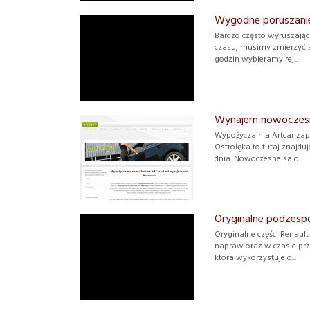
Wygodne poruszanie 
Bardzo często wyruszając
czasu, musimy zmierzyć 
godzin wybieramy rej...
Wynajem nowoczes
Wypożyczalnia Artcar z
Ostrołęka to tutaj znajdu
dnia. Nowoczesne salo...
Oryginalne podzespo
Oryginalne części Renau
napraw oraz w czasie prz
która wykorzystuje o...