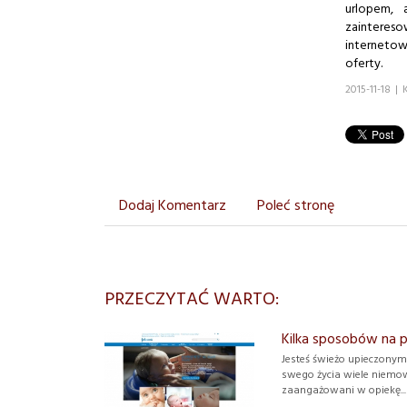
urlopem, 
zainteres
internetow
oferty.
2015-11-18
|
Dodaj Komentarz
Poleć stronę
PRZECZYTAĆ WARTO:
Kilka sposobów na 
Jesteś świeżo upieczonym 
swego życia wiele niemow
zaangażowani w opiekę...