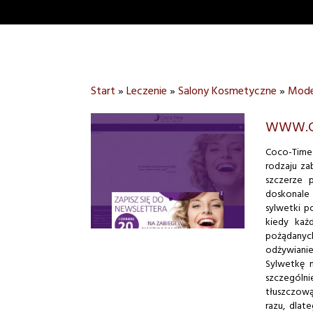
Start
»
Leczenie
»
Salony Kosmetyczne
»
Model
WWW.C
Coco-Time
rodzaju za
szczerze p
doskonale
sylwetki p
kiedy każ
pożądanych
odżywianie 
Sylwetkę 
szczególni
tłuszczow
razu, dlat