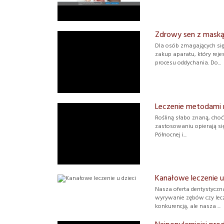
Zdrowy sen z mask
Dla osób zmagających si
zakup aparatu, który rej
procesu oddychania. Do...
Leczenie metodami 
Rośliną słabo znaną, cho
zastosowaniu opierają si
Północnej i...
Kanałowe leczenie u
Nasza oferta dentystyczna
wyrywanie zębów czy lec
konkurencją, ale nasza ...