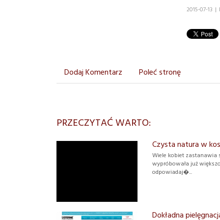
2015-07-13
|
Dodaj Komentarz
Poleć stronę
PRZECZYTAĆ WARTO:
Czysta natura w ko
Wiele kobiet zastanawia 
wypróbowała już większoś
odpowiadaj�...
Dokładna pielęgnacj