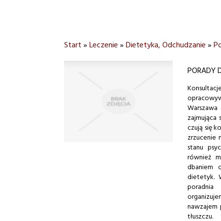
Start
»
Leczenie
»
Dietetyka, Odchudzanie
»
P
PORADY 
Konsultacj
opracowyw
Warszawa (
zajmująca 
czują się 
zrzucenie
stanu psy
również m
dbaniem o
dietetyk. 
poradnia
organizu
nawzajem 
tłuszczu.