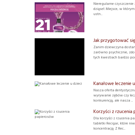
Nieregularne czyszczenie
dziąseł. Miejsce, w którym
ustn...
Jak przygotować się
Zanim dziewczyna dostan
zarówno psychicznie, zdo
tych kwestiach bardzo pom
Kanałowe leczenie u
Nasza oferta dentystyczna
wyrywanie zębów czy lec
konkurencją, ale nasza ...
Korzyści z rzucenia
Dla korzyści z rzucenia 
tabletki Recigar, które n
koncentracją. Z Rec...