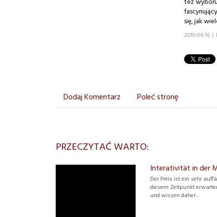
też wyboru
fascynujący
się, jak wie
2019-04-16
|
Dodaj Komentarz
Poleć stronę
PRZECZYTAĆ WARTO:
Interativität in der
Der Preis ist ein sehr au
diesem Zeitpunkt erwarten
und wissen daher...