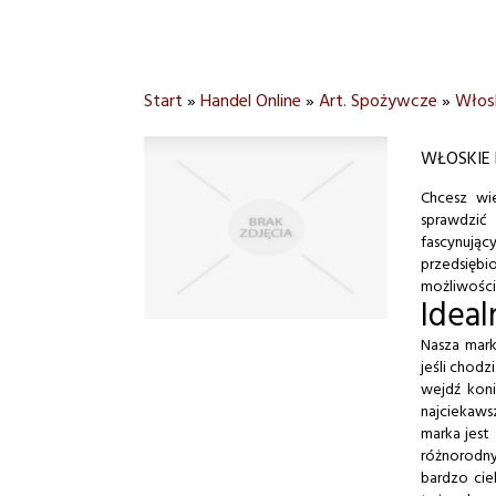
Start
»
Handel Online
»
Art. Spożywcze
»
Włos
WŁOSKIE
Chcesz wi
sprawdzić
fascynują
przedsięb
możliwości,
Ideal
Nasza mark
jeśli chod
wejdź koni
najciekaws
marka jes
różnorodny
bardzo cie