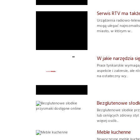
Serwis RTV ma takż
Urządzenia radiowo-telew
mogą ulegać najrozmaits
miasto, w którym w...
W jakie narzędzia s
Prace tynkarskie wymaga
aspekcie i zakresie, ale
na ostateczny wy...
Bezglutenowe słodki
Bezglutenowe słodkie prz
lub ceniących zdrowy styl
więcej osób...
Meble kuchenne
Nowoczesne meble kuchenne