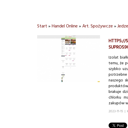
Start
»
Handel Online
»
Art. Spożywcze
»
Jedz
HTTPS://
SUPRO590
Izolat biał
temu, że p
szybko uzu
potrzebne
naszego sk
produktów 
brakuje dz
chlorku m
zakupów w 
2023-11-15
|