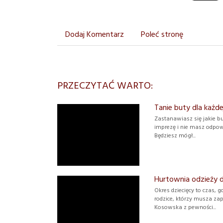
Dodaj Komentarz
Poleć stronę
PRZECZYTAĆ WARTO:
Tanie buty dla każde
Zastanawiasz się jakie bu
imprezę i nie masz odpowi
Będziesz mógł...
Hurtownia odzieży d
Okres dziecięcy to czas, 
rodzice, którzy musza za
Kosowska z pewności...