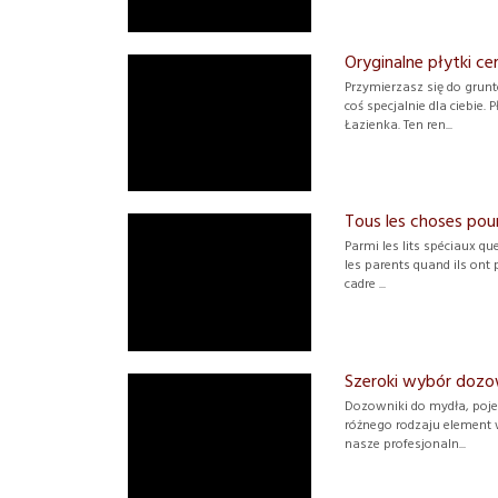
Oryginalne płytki c
Przymierzasz się do gru
coś specjalnie dla ciebie.
Łazienka. Ten ren...
Tous les choses pour
Parmi les lits spéciaux qu
les parents quand ils ont
cadre ...
Szeroki wybór doz
Dozowniki do mydła, pojem
różnego rodzaju element 
nasze profesjonaln...