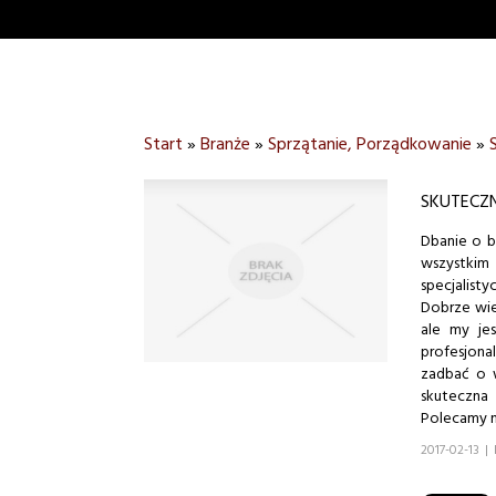
Start
»
Branże
»
Sprzątanie, Porządkowanie
»
SKUTECZ
Dbanie o b
wszystkim
specjalisty
Dobrze wie
ale my je
profesjona
zadbać o 
skuteczna
Polecamy n
2017-02-13
|