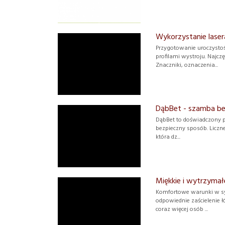
Wykorzystanie laser
Przygotowanie uroczystoś
profilami wystroju. Najcz
Znaczniki, oznaczenia...
DąbBet - szamba bet
DąbBet to doświadczony 
bezpieczny sposób. Liczne
która dz...
Miękkie i wytrzymał
Komfortowe warunki w syp
odpowiednie zaścielenie 
coraz więcej osób ...