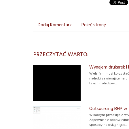
Dodaj Komentarz
Poleć stronę
PRZECZYTAĆ WARTO:
Wynajem drukarek H
Wiele firm musi korzysta
nadruki zawierające na pr
takich nadruków...
Outsourcing BHP w
W każdym przedsiębiorstw
Zapewnienie odpowiednic
sposoby na osiągnięcie...