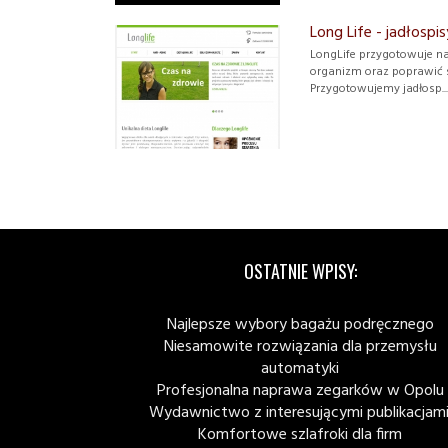
Long Life - jadłospi
LongLife przygotowuje naj
organizm oraz poprawić 
Przygotowujemy jadłosp...
OSTATNIE WPISY:
Najlepsze wybory bagażu podręcznego
Niesamowite rozwiązania dla przemysłu
automatyki
Profesjonalna naprawa zegarków w Opolu
Wydawnictwo z interesującymi publikacjami
Komfortowe szlafroki dla firm