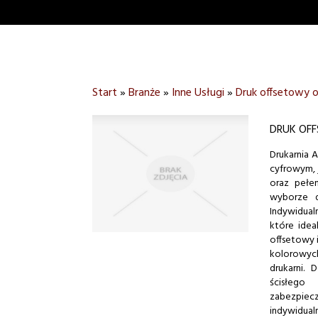
Start
»
Branże
»
Inne Usługi
»
Druk offsetowy o
DRUK OFF
Drukarnia 
cyfrowym, 
oraz pełe
wyborze d
Indywidual
które idea
offsetowy i
kolorowyc
drukarni.
ścisłego
zabezpiecz
indywidua