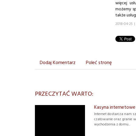
więcej usł
możemy spr
także usług
2018-04-25
|
Dodaj Komentarz
Poleć stronę
PRZECZYTAĆ WARTO:
Kasyna internetow
Internet dostarcza nam s
czatowanie oraz granie w 
wychodzenia z domu...