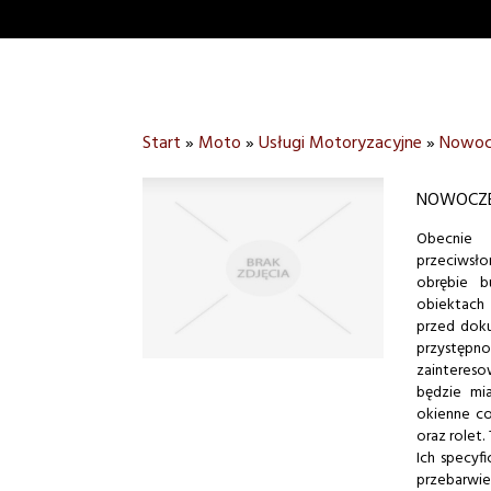
Start
»
Moto
»
Usługi Motoryzacyjne
»
Nowocz
NOWOCZE
Obecnie 
przeciwsło
obrębie b
obiektach
przed doku
przystępno
zaintereso
będzie mi
okienne co
oraz rolet
Ich specyf
przebarwie