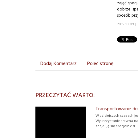
zająć spec
dobrze spe
sposób pr
2015-10-09
|
Dodaj Komentarz
Poleć stronę
PRZECZYTAĆ WARTO:
Transportowanie dr
W dzisiejszych czasach j
Wykorzystanie drewna na
znajdują się specjalnie d...