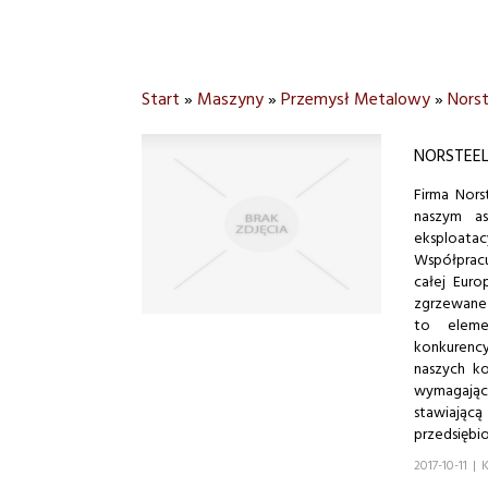
Start
»
Maszyny
»
Przemysł Metalowy
»
Norst
NORSTEEL
Firma Nors
naszym as
eksploata
Współpracu
całej Euro
zgrzewane 
to eleme
konkurency
naszych k
wymagając
stawiają
przedsiębio
2017-10-11
|
K