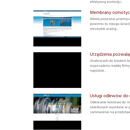
efektywną kontrolę i...
Membrany osmotycz
Wśród procesów przemysł
powinno to nikogo dziwić,
niezwykle ważną...
Urządzenia pozwalaj
Znakowarki do biżuterii t
wyposażeniu każdej firmy 
najróżnie...
Usługi odlewów do 
Odlewanie kokilowe do m
określonych wyrobów w pr
zamówienie na przedstawi