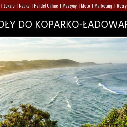
Lokale
Nauka
Handel Online
Maszyny
Moto
Marketing
Rozry
OŁY DO KOPARKO-ŁADOWA