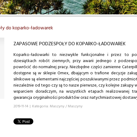
ły do koparko-ładowarek
ZAPASOWE PODZESPOŁY DO KOPARKO-ŁADOWAREK
Koparko-ładowarki to niezwykle funkcjonalne i przez to p
dziesiątkach robót ziemnych, przy awarii jednego z podzespo
powrócić do normalnej pracy. Niezbędne części zamienne Caterpil
dostępne są w sklepie Omex, dbającym o trafione decyzje zaku
silnikowe są elementami najczęściej poszukiwanymi przez podmiot
niezależnie od tego czy są to nasze pierwsze, czy kolejne zakup
wsparciem doradczym, na wszystkich etapach realizowanej tran
gwarancja oryginalności produktów oraz natychmiastowej dostawy
2019-11-14
|
Kategoria: Maszyny / Maszyny