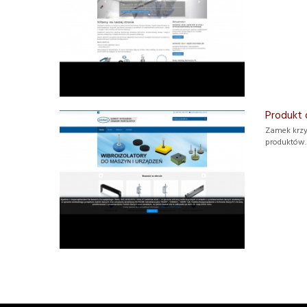
Produkt 
Zamek krzy
produktów.