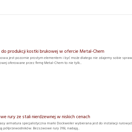
do produkcji kostki brukowej w ofercie Metal-Chem
kowa jest pozornie prostym elementem i być może dlatego nie zdajemy sobie sprawy 
owej oferowane przez firmę Metal-Chem to nie tylk...
e rury ze stali nierdzewnej w niskich cenach
lasy armatura specjalistyczna marki Dockweiler wybierana jest do instalacji rurow
ją półprzewodników. Bezszwowe rury 316L nadają...