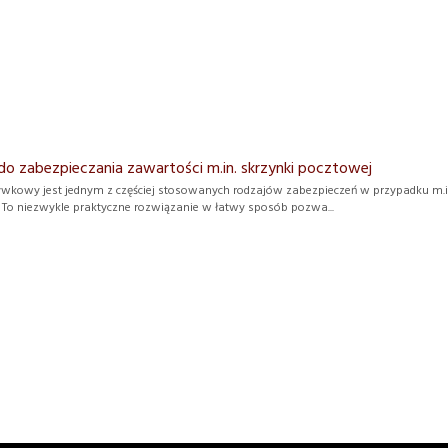
do zabezpieczania zawartości m.in. skrzynki pocztowej
wkowy jest jednym z częściej stosowanych rodzajów zabezpieczeń w przypadku m.in.
 To niezwykle praktyczne rozwiązanie w łatwy sposób pozwa...