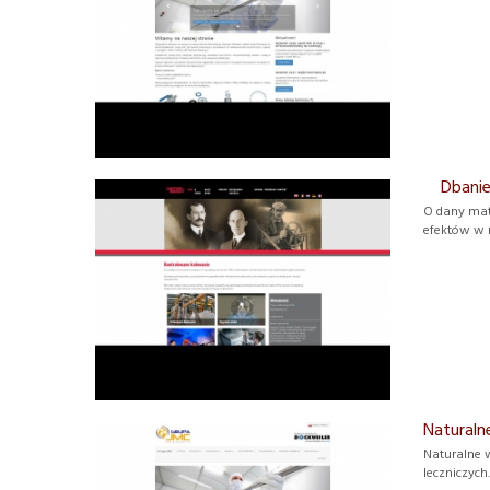
Dbanie 
O dany mate
efektów w 
Naturaln
Naturalne w
leczniczych.