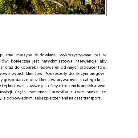
opularne maszyny budowlane, wykorzystywane też w
łów, konieczna jest natychmiastowa interwencja, aby
lar oraz do koparek i ładowarek od innych producentów,
powe swoich klientów. Podzespoły do skrzyni biegów i
y gospodarcze oraz klientów prywatnych z całego kraju,
y w tej hurtowni, zawsze jesteśmy otoczeni kompleksowym
sakcji. Części zamienne Caterpillar z tego punktu to
, z odpowiednimi zabezpieczeniami na czas transportu.