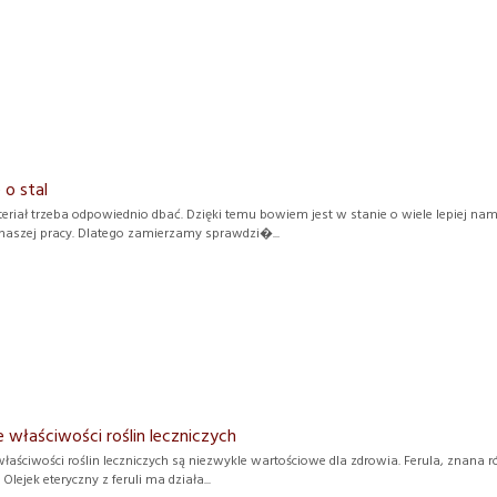
o stal
riał trzeba odpowiednio dbać. Dzięki temu bowiem jest w stanie o wiele lepiej nam 
naszej pracy. Dlatego zamierzamy sprawdzi�...
e właściwości roślin leczniczych
łaściwości roślin leczniczych są niezwykle wartościowe dla zdrowia. Ferula, znana r
 Olejek eteryczny z feruli ma działa...