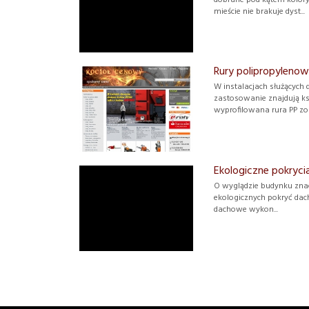
mieście nie brakuje dyst...
Rury polipropyleno
W instalacjach służących
zastosowanie znajdują ksz
wyprofilowana rura PP zor.
Ekologiczne pokryc
O wyglądzie budynku znac
ekologicznych pokryć dach
dachowe wykon...