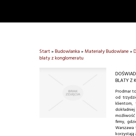
Start
»
Budowlanka
»
Materiały Budowlane
»
D
blaty z konglomeratu
DOŚWIADC
BLATY Z
Prodmar to
od trzydz
klientom,
dokładnie
możliwość 
firmy, gdz
Warszawa t
korzystają 