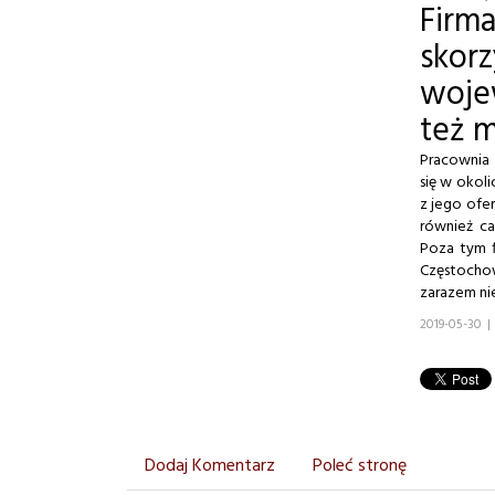
Fir
sko
woje
też 
Pracownia
się w okol
z jego ofe
również c
Poza tym f
Częstochow
zarazem ni
2019-05-30
|
Dodaj Komentarz
Poleć stronę