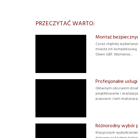
PRZECZYTAĆ WARTO:
Montaż bezpiecznyc
Coraz chętniej wybierany
miasta ich kompleksową 
Okien GBT. Wymienio...
Profesjonalne usługi
Głównym obszarem działań
projektowanie i aranżacja
pracowni i tam realizowa..
Różnorodny wybór p
Klasycznym wykończeniem
dobrane pod kątem kolory